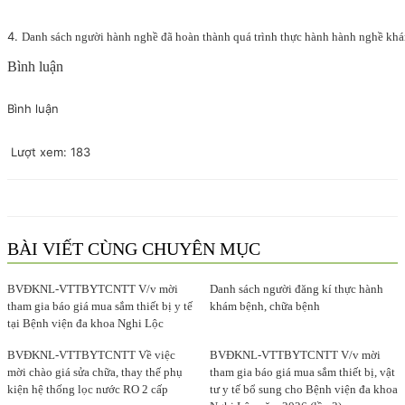
4.
Danh sách người hành nghề đã hoàn thành quá trình thực hành hành nghề kh
Bình luận
Bình luận
Lượt xem:
183
BÀI VIẾT CÙNG CHUYÊN MỤC
BVĐKNL-VTTBYTCNTT V/v mời
Danh sách người đăng kí thực hành
tham gia báo giá mua sắm thiết bị y tế
khám bệnh, chữa bệnh
tại Bệnh viện đa khoa Nghi Lộc
BVĐKNL-VTTBYTCNTT Về việc
BVĐKNL-VTTBYTCNTT V/v mời
mời chào giá sửa chữa, thay thế phụ
tham gia báo giá mua sắm thiết bị, vật
kiện hệ thống lọc nước RO 2 cấp
tư y tế bổ sung cho Bệnh viện đa khoa