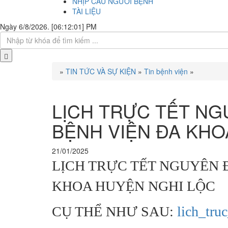
NHỊP CẦU NGƯỜI BỆNH
TÀI LIỆU
Ngày 6/8/2026. [06:12:02] PM
»
TIN TỨC VÀ SỰ KIỆN
»
Tin bệnh viện
»
LỊCH TRỰC TẾT NG
BỆNH VIỆN ĐA KHO
21/01/2025
LỊCH TRỰC TẾT NGUYÊN Đ
KHOA HUYỆN NGHI LỘC
CỤ THỂ NHƯ SAU:
lich_tr