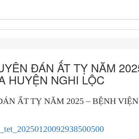
UYÊN ĐÁN ẤT TỴ NĂM 202
A HUYỆN NGHI LỘC
ÁN ẤT TỴ NĂM 2025 – BỆNH VIỆN
uc_tet_20250120092938500500