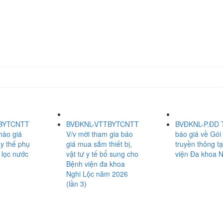
BYTCNTT
BVĐKNL-VTTBYTCNTT
BVĐKNL-P.ĐD 
hào giá
V/v mời tham gia báo
báo giá về Gói
ay thế phụ
giá mua sắm thiết bị,
truyền thông t
 lọc nước
vật tư y tế bổ sung cho
viện Đa khoa N
Bệnh viện đa khoa
Nghi Lộc năm 2026
(lần 3)