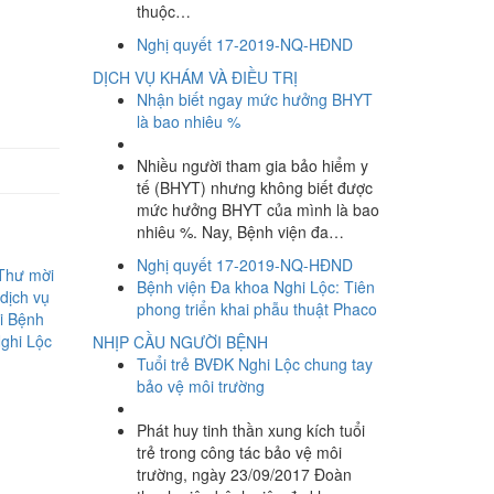
thuộc…
Nghị quyết 17-2019-NQ-HĐND
DỊCH VỤ KHÁM VÀ ĐIỀU TRỊ
Nhận biết ngay mức hưởng BHYT
là bao nhiêu %
Nhiều người tham gia bảo hiểm y
tế (BHYT) nhưng không biết được
mức hưởng BHYT của mình là bao
nhiêu %. Nay, Bệnh viện đa…
Nghị quyết 17-2019-NQ-HĐND
Thư mời
Bệnh viện Đa khoa Nghi Lộc: Tiên
 dịch vụ
phong triển khai phẫu thuật Phaco
ại Bệnh
ghi Lộc
NHỊP CẦU NGƯỜI BỆNH
Tuổi trẻ BVĐK Nghi Lộc chung tay
bảo vệ môi trường
Phát huy tinh thần xung kích tuổi
trẻ trong công tác bảo vệ môi
trường, ngày 23/09/2017 Đoàn