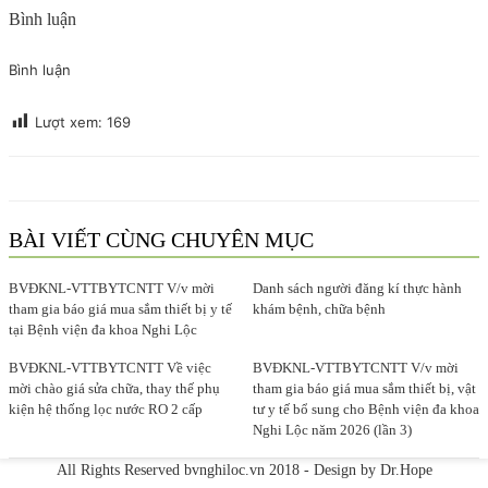
Bình luận
Bình luận
Lượt xem:
169
BÀI VIẾT CÙNG CHUYÊN MỤC
BVĐKNL-VTTBYTCNTT V/v mời
Danh sách người đăng kí thực hành
tham gia báo giá mua sắm thiết bị y tế
khám bệnh, chữa bệnh
tại Bệnh viện đa khoa Nghi Lộc
BVĐKNL-VTTBYTCNTT Về việc
BVĐKNL-VTTBYTCNTT V/v mời
mời chào giá sửa chữa, thay thế phụ
tham gia báo giá mua sắm thiết bị, vật
kiện hệ thống lọc nước RO 2 cấp
tư y tế bổ sung cho Bệnh viện đa khoa
Nghi Lộc năm 2026 (lần 3)
All Rights Reserved
bvnghiloc.vn
2018 - Design by
Dr.Hope