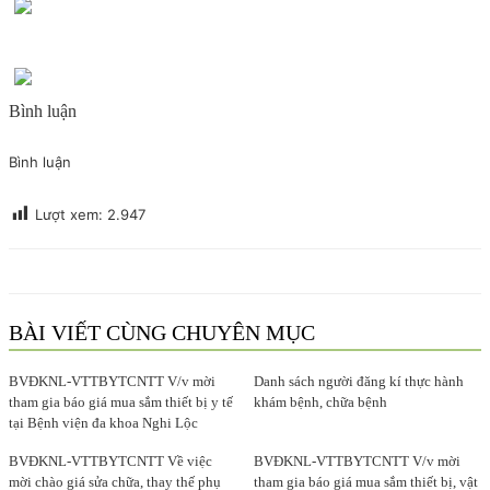
Bình luận
Bình luận
Lượt xem:
2.947
BÀI VIẾT CÙNG CHUYÊN MỤC
BVĐKNL-VTTBYTCNTT V/v mời
Danh sách người đăng kí thực hành
tham gia báo giá mua sắm thiết bị y tế
khám bệnh, chữa bệnh
tại Bệnh viện đa khoa Nghi Lộc
BVĐKNL-VTTBYTCNTT Về việc
BVĐKNL-VTTBYTCNTT V/v mời
mời chào giá sửa chữa, thay thế phụ
tham gia báo giá mua sắm thiết bị, vật