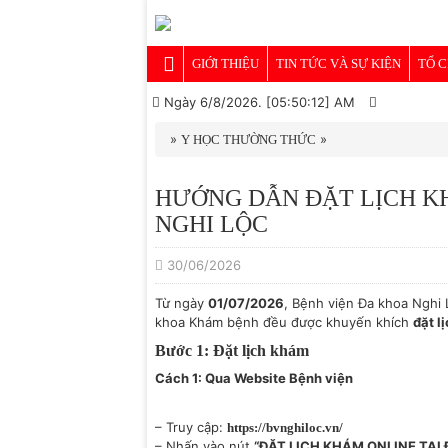
GIỚI THIỆU
TIN TỨC VÀ SỰ KIỆN
TỔ 
Ngày 6/8/2026. [05:50:12] AM
»
»
Y HỌC THƯỜNG THỨC
HƯỚNG DẪN ĐẶT LỊCH K
NGHI LỘC
30/06/2026
Từ ngày
01/07/2026
, Bệnh viện Đa khoa Nghi 
khoa Khám bệnh đều được khuyến khích
đặt l
Bước 1: Đặt lịch khám
Cách 1: Qua Website Bệnh viện
– Truy cập:
https://bvnghiloc.vn/
– Nhấn vào nút
“ĐẶT LỊCH KHÁM ONLINE TẠI 