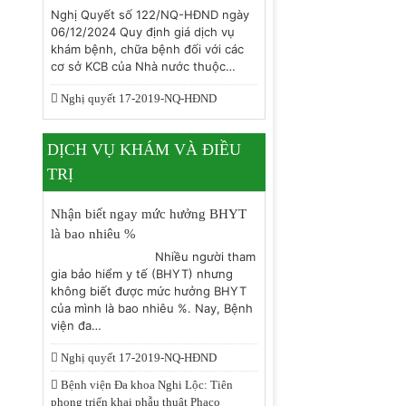
Nghị Quyết số 122/NQ-HĐND ngày
06/12/2024 Quy định giá dịch vụ
khám bệnh, chữa bệnh đối với các
cơ sở KCB của Nhà nước thuộc…
Nghị quyết 17-2019-NQ-HĐND
DỊCH VỤ KHÁM VÀ ĐIỀU
TRỊ
Nhận biết ngay mức hưởng BHYT
là bao nhiêu %
Nhiều người tham
gia bảo hiểm y tế (BHYT) nhưng
không biết được mức hưởng BHYT
của mình là bao nhiêu %. Nay, Bệnh
viện đa…
Nghị quyết 17-2019-NQ-HĐND
Bệnh viện Đa khoa Nghi Lộc: Tiên
phong triển khai phẫu thuật Phaco