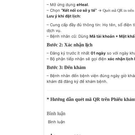
– Mở ứng dụng
eHeal
.
– Chọn
“Kết nối cơ sở y tế”
→
Quét mã QR in trên
Lưu ý khi đặt lịch:
– Cung cấp đầy đủ thông tin: Họ tên, số điện t
dịch vụ.
– Bệnh nhân cũ: Dùng
Mã tài khoản + Mật kh
Bước 2: Xác nhận lịch
– Đăng ký trước ít nhất
01 ngày
so với ngày kh
– Bộ phận tiếp nhận sẽ gọi điện
xác nhận lịch
Bước 3: Đến khám
– Bệnh nhân đến bệnh viện đúng ngày giờ kh
khám đã đăng ký để khám bệnh.
* Hướng dẫn quét mã QR trên Phiếu khá
Bình luận
Bình luận