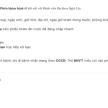
Phiếu khám bệnh
để kết nối với Bệnh viện Đa khoa Nghi Lộc.
hoại, ngày sinh, giới tính, địa chỉ, ngày giờ khám mong muốn, phòng kh
ẩu
trên phiếu khám lần trước để đăng nhập nhanh.
ám.
 hẹn
trực tiếp với bạn.
ám bệnh; khi đi bệnh nhân mang theo
CCCD
, Thẻ
BHYT
(nếu có) vào p
m