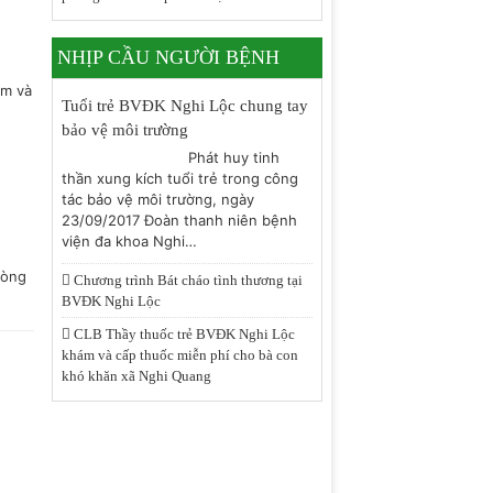
NHỊP CẦU NGƯỜI BỆNH
ám và
Tuổi trẻ BVĐK Nghi Lộc chung tay
bảo vệ môi trường
Phát huy tinh
thần xung kích tuổi trẻ trong công
tác bảo vệ môi trường, ngày
23/09/2017 Đoàn thanh niên bệnh
viện đa khoa Nghi…
hòng
Chương trình Bát cháo tình thương tại
BVĐK Nghi Lộc
CLB Thầy thuốc trẻ BVĐK Nghi Lộc
khám và cấp thuốc miễn phí cho bà con
khó khăn xã Nghi Quang