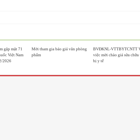
m gặp mặt 71
Mời tham gia báo giá văn phòng
BVĐKNL-VTTBYTCNTT 
huốc Việt Nam
phẩm
việc mời chào giá sửa chữa 
2/2026
bị y tế