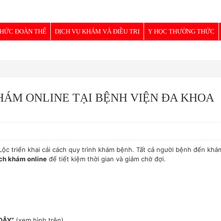
CHỨC ĐOÀN THỂ
DỊCH VỤ KHÁM VÀ ĐIỀU TRỊ
Y HỌC THƯỜNG THỨC
HÁM ONLINE TẠI BỆNH VIỆN ĐA KHOA
Lộc triển khai cải cách quy trình khám bệnh. Tất cả người bệnh đến khám
ịch khám online
để tiết kiệm thời gian và giảm chờ đợi.
ĐÂY”
(xem hình trên).