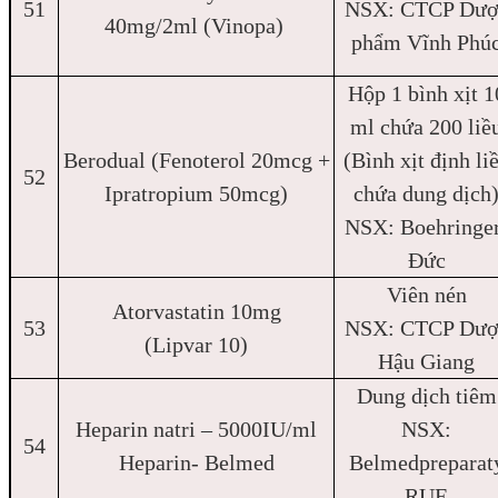
51
NSX: CTCP Dượ
40mg/2ml (Vinopa)
phẩm Vĩnh Phú
Hộp 1 bình xịt 1
ml chứa 200 liề
Berodual (Fenoterol 20mcg +
(Bình xịt định li
52
Ipratropium 50mcg)
chứa dung dịch
NSX: Boehringe
Đức
Viên nén
Atorvastatin 10mg
53
NSX: CTCP Dượ
(Lipvar 10)
Hậu Giang
Dung dịch tiêm
Heparin natri – 5000IU/ml
NSX:
54
Heparin- Belmed
Belmedpreparat
RUE