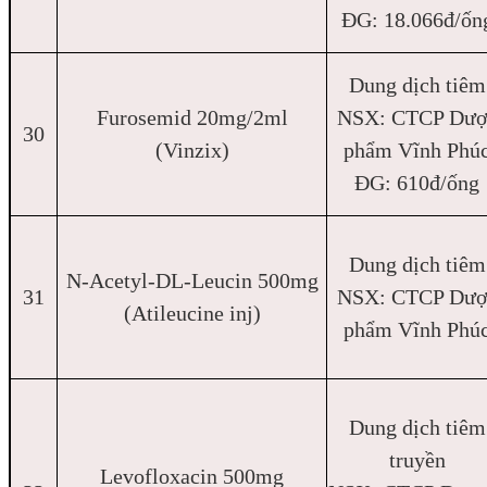
ĐG: 18.066đ/ốn
Dung dịch tiêm
Furosemid 20mg/2ml
NSX: CTCP Dượ
30
(Vinzix)
phẩm Vĩnh Phú
ĐG: 610đ/ống
Dung dịch tiêm
N-Acetyl-DL-Leucin 500mg
31
NSX: CTCP Dượ
(Atileucine inj)
phẩm Vĩnh Phú
Dung dịch tiêm
truyền
Levofloxacin 500mg