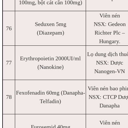
100mg, bột cát căn 100mg)
Viên nén
Seduxen 5mg
NSX: Gedeon
76
(Diazepam)
Richter Plc –
Hungary.
Lọ dung dịch thu
Erythropoietin 2000UI/ml
77
NSX: Dược
(Nanokine)
Nanogen-VN
Viên nén bao ph
Fexofenadin 60mg (Danapha-
78
NSX: CTCP Dượ
Telfadin)
Danapha
Viên nén
Furosemid 40mg