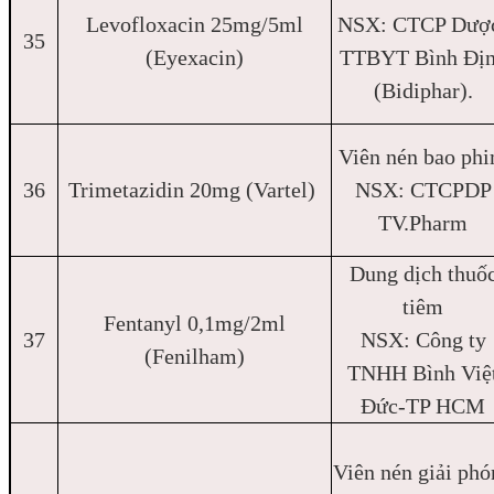
Levofloxacin 25mg/5ml
NSX: CTCP Dượ
35
(Eyexacin)
TTBYT Bình Đị
(Bidiphar).
Viên nén bao ph
36
Trimetazidin 20mg (Vartel)
NSX: CTCPDP
TV.Pharm
Dung dịch thuố
tiêm
Fentanyl 0,1mg/2ml
37
NSX: Công ty
(Fenilham)
TNHH Bình Việ
Đức-TP HCM
Viên nén giải phó