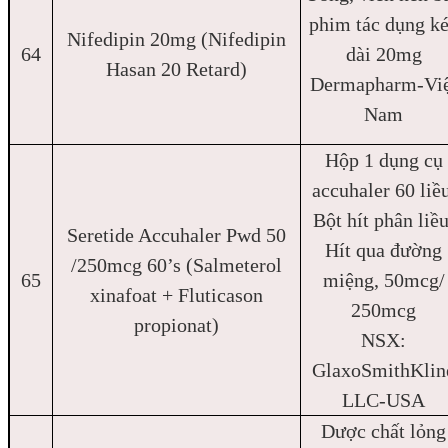
phim tác dụng k
Nifedipin 20mg (Nifedipin
64
dài 20mg
Hasan 20 Retard)
Dermapharm-Việ
Nam
Hộp 1 dụng cụ
accuhaler 60 liều
Bột hít phân liều
Seretide Accuhaler Pwd 50
Hít qua đường
/250mcg 60’s (Salmeterol
65
miệng, 50mcg/
xinafoat + Fluticason
250mcg
propionat)
NSX:
GlaxoSmithKlin
LLC-USA
Dược chất lỏng