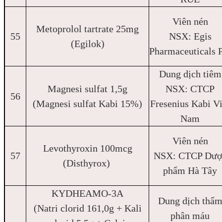
Viên nén
Metoprolol tartrate 25mg
55
NSX: Egis
(Egilok)
Pharmaceuticals 
Dung dịch tiêm
Magnesi sulfat 1,5g
NSX: CTCP
56
(Magnesi sulfat Kabi 15%)
Fresenius Kabi Vi
Nam
Viên nén
Levothyroxin 100mcg
57
NSX: CTCP Dượ
(Disthyrox)
phẩm Hà Tây
KYDHEAMO-3A
Dung dịch thẩ
(Natri clorid 161,0g + Kali
phân máu