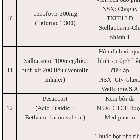
NSX: Công ty
Tenofovir 300mg
10
TNHH LD
(Tefortad T300)
Stellapharm-Ch
nhánh 1
Hỗn dịch xịt qu
Salbutamol 100mcg/liều,
bình xịt định liề
11
bình xịt 200 liều (Ventolin
điều áp
Inhaler)
NSX: Cty Glax
Wellcome.S.A
Pesancort
Kem bôi da
12
(Acid Fusidic +
NSX: CTCP Dượ
Bethamethason valerat)
Medipharco
Thuốc bột pha ti