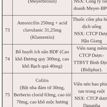
(Meyerbroxol)
NSX: Công ty li
doanh Meyer-B
Thuốc cốm pha h
Amoxicilin 250mg + acid
dịch uống
73
clavulanic 31,25mg
NSX: CTCP Dượ
(Klamentin)
Hậu Giang
Viên nang mềm
Bổ huyết ích não BDF (Cao
CTCP Dược-
74
khô Đương quy 300mg, cao
TTBYT Bình Đị
khô Bạch quả 40mg)
(Bidiphar).
Colitis
Viên nén bao ph
(Bột nha đảm tử 30mg,
tan trong ruột
75
Berberin clorid 63mg, cao tỏi
NSX: CTCP dượ
70mg, cao khô mộc hương
Danapha