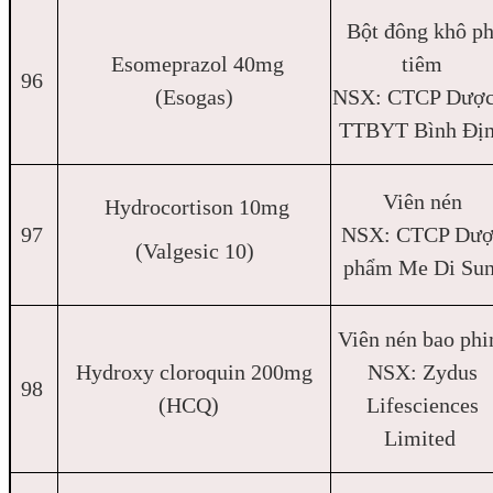
Bột đông khô p
Esomeprazol 40mg
tiêm
96
(Esogas)
NSX: CTCP Dược
TTBYT Bình Đị
Viên nén
Hydrocortison 10mg
97
NSX: CTCP Dượ
(Valgesic 10)
phẩm Me Di Su
Viên nén bao ph
Hydroxy cloroquin 200mg
NSX: Zydus
98
(HCQ)
Lifesciences
Limited