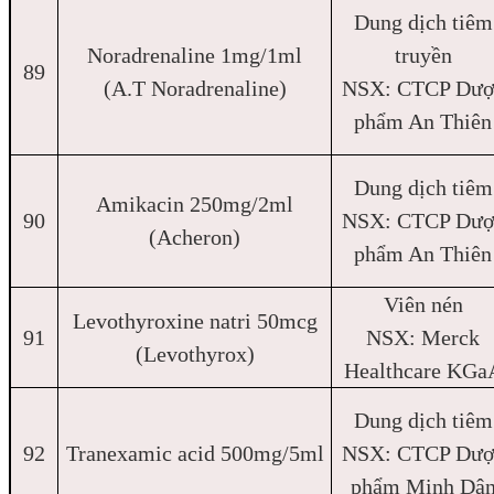
Dung dịch tiêm
Noradrenaline 1mg/1ml
truyền
89
(A.T Noradrenaline)
NSX: CTCP Dượ
phẩm An Thiên
Dung dịch tiêm
Amikacin 250mg/2ml
90
NSX: CTCP Dượ
(Acheron)
phẩm An Thiên
Viên nén
Levothyroxine natri 50mcg
91
NSX: Merck
(Levothyrox)
Healthcare KGa
Dung dịch tiêm
92
Tranexamic acid 500mg/5ml
NSX: CTCP Dượ
phẩm Minh Dâ