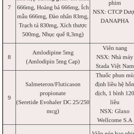
phim
7
666mg, Hoàng bá 666mg, Ích
NSX: CTCP Dượ
mẫu 666mg, Đào nhân 83mg,
DANAPHA
Trạch tả 830mg, Xích thược
500mg, Nhục quế 8,3mg)
Viên nang
Amlodipine 5mg
8
NSX: Nhà máy
(Amlodipin 5mg Cap)
Stada Việt Nam
Thuốc phun mù
Salmeteron/Fluticason
định liều hệ hỗ
propionate
dịch, 1 bình 12
9
(Seretide Evohaler DC 25/250
liều
mcg)
NSX: Glaxo
Wellcome S.A
Viên nén bao ph