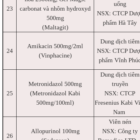
uống
23
carbonat và nhôm hydroxyd
NSX: CTCP Dượ
500mg
phẩm Hà Tây
(Maltagit)
Dung dịch tiêm
Amikacin 500mg/2ml
24
NSX: CTCP Dượ
(Vinphacine)
phẩm Vĩnh Phú
Dung dịch tiêm
Metronidazol 500mg
truyền
25
(Metronidazol Kabi
NSX: CTCP
500mg/100ml)
Fresenius Kabi Vi
Nam
Viên nén
Allopurinol 100mg
NSX: Công ty
26