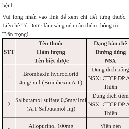
bệnh.
Vui lòng nhấn vào link để xem chi tiết từng thuốc.
Liên hệ Tổ Dược lâm sàng nếu cần thêm thông tin.
Trân trọng!
Tên thuốc
Dạng bào chế
STT
Hàm lượng
Đường dùng
Tên biệt dược
NSX
Dung dịch uống
Bromhexin hydroclorid
1
NSX: CTCP DP 
4mg/5ml (Bromhexin A.T)
Thiên
Dung dịch tiêm
Salbutamol sulfate 0,5mg/1ml
2
NSX: CTCP DP 
(A.T Salbutamol inj)
Thiên
Allopurinol 100mg
Viên nén