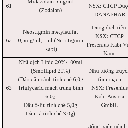
Midazolam 5mg/ml
61
NSX: CTCP Dượ
(Zodalan)
DANAPHAR
Dung dịch tiêm
Neostigmin metylsulfat
NSX: CTCP
62
0,5mg/ml, 1ml (Neostigmin
Fresenius Kabi Vi
Kabi)
Nam.
Nhũ dịch Lipid 20%/100ml
(Smoflipid 20%)
Nhũ tương truyề
(Dầu đậu nành tinh chế 6,0g
tĩnh mạch
63
Triglycerid mạch trung bình
NSX: Fresenius
6,0g
Kabi Austria
Dầu ô-liu tinh chế 5,0g
GmbH.
Dầu cá tinh chế 3,0g)
Uống, viên nén b