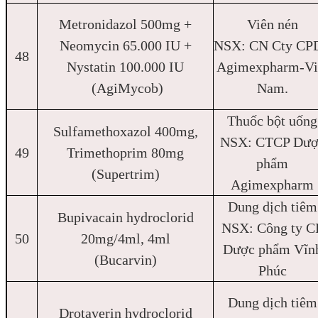
Metronidazol 500mg +
Viên nén
Neomycin 65.000 IU +
NSX: CN Cty CP
48
Nystatin 100.000 IU
Agimexpharm-Vi
(AgiMycob)
Nam.
Thuốc bột uống
Sulfamethoxazol 400mg,
NSX: CTCP Dượ
49
Trimethoprim 80mg
phẩm
(Supertrim)
Agimexpharm
Dung dịch tiêm
Bupivacain hydroclorid
NSX: Công ty C
50
20mg/4ml, 4ml
Dược phẩm Vĩn
(Bucarvin)
Phúc
Dung dịch tiêm
Drotaverin hydroclorid