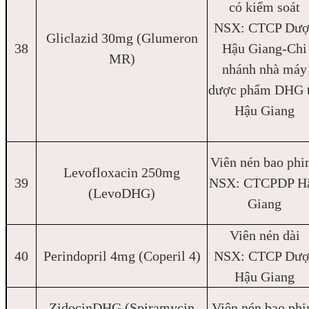
có kiểm soát
NSX: CTCP Dượ
Gliclazid 30mg (Glumeron
38
Hậu Giang-Chi
MR)
nhánh nhà máy
dược phẩm DHG t
Hậu Giang
Viên nén bao phi
Levofloxacin 250mg
39
NSX: CTCPDP H
(LevoDHG)
Giang
Viên nén dài
40
Perindopril 4mg (Coperil 4)
NSX: CTCP Dượ
Hậu Giang
ZidocinDHG (Spiramycin
Viên nén bao ph