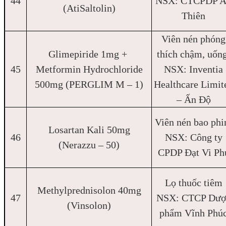
44
NSX: CTCPDP 
(AtiSaltolin)
Thiên
Viên nén phóng
Glimepiride 1mg +
thích chậm, uống
45
Metformin Hydrochloride
NSX: Inventia
500mg (PERGLIM M – 1)
Healthcare Limit
– Ấn Độ
Viên nén bao ph
Losartan Kali 50mg
46
NSX: Công ty
(Nerazzu – 50)
CPDP Đạt Vi Ph
Lọ thuốc tiêm
Methylprednisolon 40mg
47
NSX: CTCP Dượ
(Vinsolon)
phẩm Vĩnh Phú