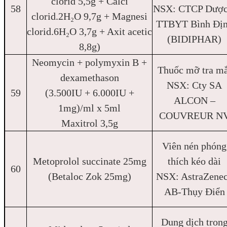
clorid 5,5g + Calci
58
NSX: CTCP Dược
clorid.2H₂O 9,7g + Magnesi
TTBYT Bình Đị
clorid.6H₂O 3,7g + Axit acetic
(BIDIPHAR)
8,8g)
Neomycin + polymyxin B +
Thuốc mỡ tra mắ
dexamethason
NSX: Cty SA
59
(3.500IU + 6.000IU +
ALCON –
1mg)/ml x 5ml
COUVREUR N
Maxitrol 3,5g
Viên nén phóng
Metoprolol succinate 25mg
thích kéo dài
60
(Betaloc Zok 25mg)
NSX: AstraZene
AB-Thụy Điển
Dung dịch tron