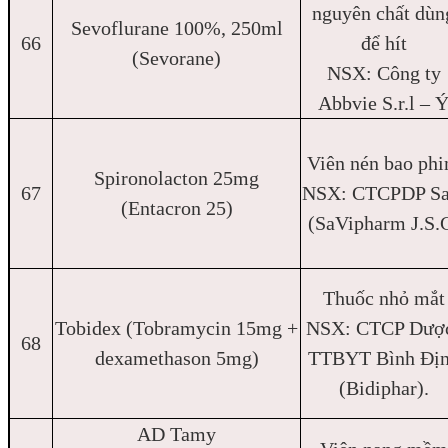
nguyên chất dùn
Sevoflurane 100%, 250ml
66
để hít
(Sevorane)
NSX: Công ty
Abbvie S.r.l – 
Viên nén bao ph
Spironolacton 25mg
67
NSX: CTCPDP Sa
(Entacron 25)
(SaVipharm J.S.
Thuốc nhỏ mắt
Tobidex (Tobramycin 15mg +
NSX: CTCP Dượ
68
dexamethason 5mg)
TTBYT Bình Đị
(Bidiphar).
AD Tamy