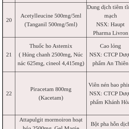
Dung dịch tiêm tĩ
Acetylleucine 500mg/5ml
mạch
20
(Tanganil 500mg/5ml)
NSX: Haupt
Pharma Livron
Thuốc ho Astemix
Cao lỏng
21
( Húng chanh 2500mg, Núc
NSX: CTCP Dượ
nác 625mg, cineol 4,415mg)
phẩm An Thiên
Viên nén bao ph
Piracetam 800mg
22
NSX: CTCP Dượ
(Kacetam)
phẩm Khánh Hò
Attapulgit mormoiron hoạt
Bột pha hỗn dịc
hóa 2500mg, Gel Magie