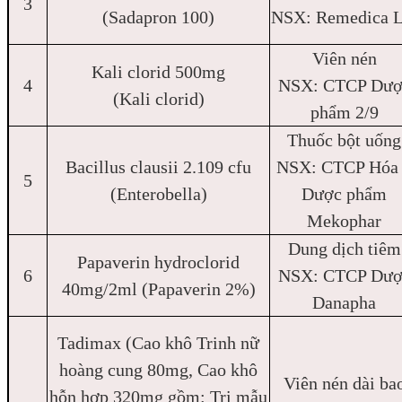
3
(Sadapron 100)
NSX: Remedica L
Viên nén
Kali clorid 500mg
4
NSX: CTCP Dượ
(Kali clorid)
phẩm 2/9
Thuốc bột uống
Bacillus clausii 2.109 cfu
NSX: CTCP Hóa
5
(Enterobella)
Dược phẩm
Mekophar
Dung dịch tiêm
Papaverin hydroclorid
6
NSX: CTCP Dượ
40mg/2ml (Papaverin 2%)
Danapha
Tadimax (Cao khô Trinh nữ
hoàng cung 80mg, Cao khô
Viên nén dài ba
hỗn hợp 320mg gồm: Tri mẫu