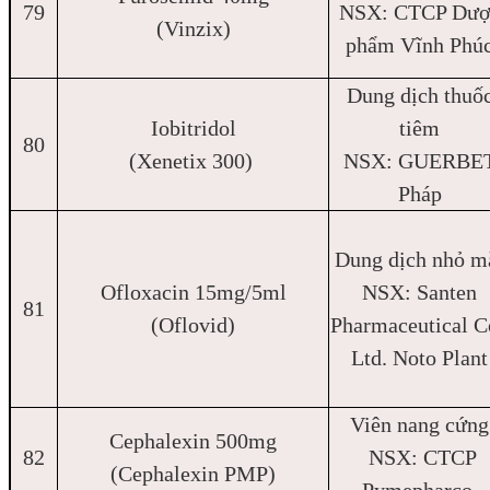
79
NSX: CTCP Dượ
(Vinzix)
phẩm Vĩnh Phú
Dung dịch thuố
Iobitridol
tiêm
80
(Xenetix 300)
NSX: GUERBET
Pháp
Dung dịch nhỏ m
Ofloxacin 15mg/5ml
NSX: Santen
81
(Oflovid)
Pharmaceutical C
Ltd. Noto Plant
Viên nang cứng
Cephalexin 500mg
82
NSX: CTCP
(Cephalexin PMP)