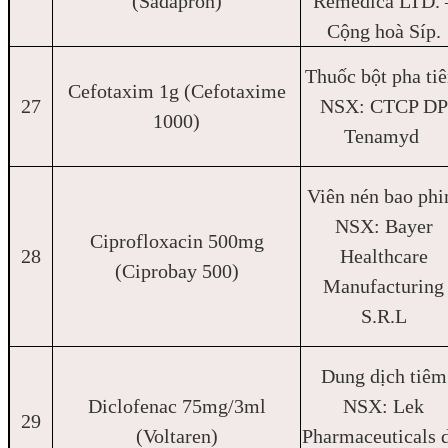
(Sadapron)
Remedica LTD. 
Cộng hoà Síp.
Thuốc bột pha ti
Cefotaxim 1g (Cefotaxime
27
NSX: CTCP DP
1000)
Tenamyd
Viên nén bao ph
NSX: Bayer
Ciprofloxacin 500mg
28
Healthcare
(Ciprobay 500)
Manufacturing
S.R.L
Dung dịch tiêm
Diclofenac 75mg/3ml
NSX: Lek
29
(Voltaren)
Pharmaceuticals 