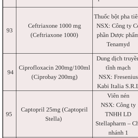
Thuốc bột pha ti
Ceftriaxone 1000 mg
NSX: Công ty C
93
(Ceftriaxone 1000)
phần Dược phẩ
Tenamyd
Dung dịch truyề
Ciprofloxacin 200mg/100ml
tĩnh mạch
94
(Ciprobay 200mg)
NSX: Fresenius
Kabi Italia S.R.
Viên nén
NSX: Công ty
Captopril 25mg (Captopril
95
TNHH LD
Stella)
Stellapharm – C
nhánh 1