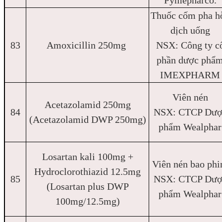
Pymepharco.
Thuốc cốm pha h
dịch uống
83
Amoxicillin 250mg
NSX: Công ty c
phần dược phẩ
IMEXPHARM
Viên nén
Acetazolamid 250mg
84
NSX: CTCP Dượ
(Acetazolamid DWP 250mg)
phẩm Wealphar
Losartan kali 100mg +
Viên nén bao ph
Hydroclorothiazid 12.5mg
85
NSX: CTCP Dượ
(Losartan plus DWP
phẩm Wealphar
100mg/12.5mg)