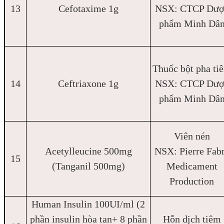
13
Cefotaxime 1g
NSX: CTCP Dượ
phẩm Minh Dâ
Thuốc bột pha ti
14
Ceftriaxone 1g
NSX: CTCP Dượ
phẩm Minh Dâ
Viên nén
Acetylleucine 500mg
NSX: Pierre Fab
15
(Tanganil 500mg)
Medicament
Production
Human Insulin 100UI/ml (2
phần insulin hòa tan+ 8 phần
Hỗn dịch tiêm