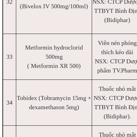
32
NSX: CTCP Dược
(Bivelox IV 500mg/100ml)
TTBYT Bình Đị
(Bidiphar)
Viên nén phóng
Metformin hydroclorid
thích kéo dài
33
500mg
NSX: CTCP Dượ
( Metformin XR 500)
phẩm TV.Phar
Thuốc nhỏ mắt
Tobidex (Tobramycin 15mg +
NSX: CTCP Dượ
34
dexamethason 5mg)
TTBYT Bình Đị
(Bidiphar).
Thuốc nhỏ mắt