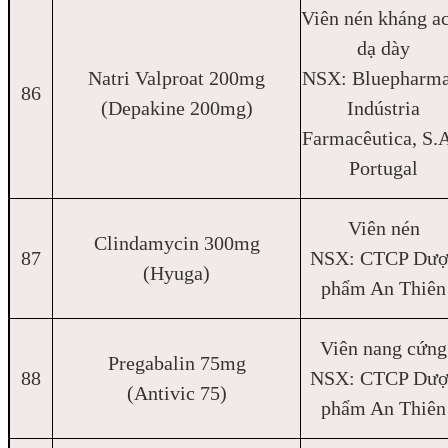
Viên nén kháng a
dạ dày
Natri Valproat 200mg
NSX: Bluepharma
86
(Depakine 200mg)
Indústria
Farmacêutica, S.
Portugal
Viên nén
Clindamycin 300mg
87
NSX: CTCP Dượ
(Hyuga)
phẩm An Thiên
Viên nang cứng
Pregabalin 75mg
88
NSX: CTCP Dượ
(Antivic 75)
phẩm An Thiên