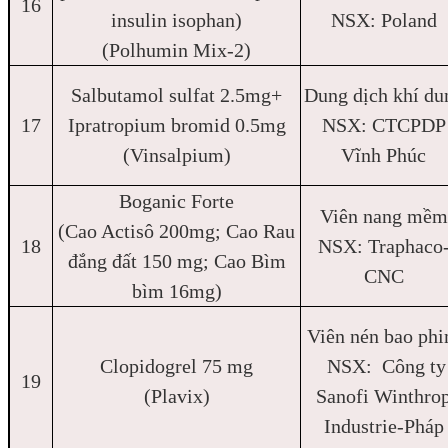
16
insulin isophan)
NSX: Poland
(Polhumin Mix-2)
Salbutamol sulfat 2.5mg+
Dung dịch khí du
17
Ipratropium bromid 0.5mg
NSX: CTCPDP
(Vinsalpium)
Vĩnh Phúc
Boganic Forte
Viên nang mềm
(Cao Actisô 200mg; Cao Rau
18
NSX: Traphaco
đắng đất 150 mg; Cao Bìm
CNC
bìm 16mg)
Viên nén bao ph
Clopidogrel 75 mg
NSX: Công ty
19
(Plavix)
Sanofi Winthro
Industrie-Pháp