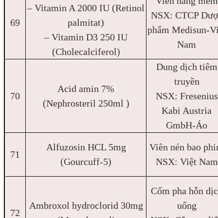
Viên nang mềm
– Vitamin A 2000 IU (Retinol
NSX: CTCP Dượ
69
palmitat)
phẩm Medisun-Vi
– Vitamin D3 250 IU
Nam
(Cholecalciferol)
Dung dịch tiêm
truyền
Acid amin 7%
70
NSX: Fresenius
(Nephrosteril 250ml )
Kabi Austria
GmbH-Áo
Alfuzosin HCL 5mg
Viên nén bao ph
71
(Gourcuff-5)
NSX: Việt Nam
Cốm pha hỗn dị
Ambroxol hydroclorid 30mg
uống
72