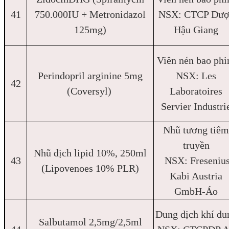
41
750.000IU + Metronidazol
NSX: CTCP Dượ
125mg)
Hậu Giang
Viên nén bao ph
Perindopril arginine 5mg
NSX: Les
42
(Coversyl)
Laboratoires
Servier Industri
Nhũ tương tiêm
truyền
Nhũ dịch lipid 10%, 250ml
43
NSX: Freseniu
(Lipovenoes 10% PLR)
Kabi Austria
GmbH-Áo
Dung dịch khí du
Salbutamol 2,5mg/2,5ml