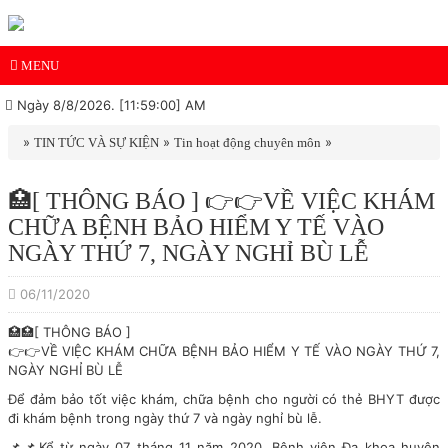
MENU
Ngày 8/8/2026. [11:59:00] AM
»
»
»
TIN TỨC VÀ SỰ KIỆN
Tin hoạt động chuyên môn
🏥[ THÔNG BÁO ] 👉👉VỀ VIỆC KHÁM
CHỮA BỆNH BẢO HIỂM Y TẾ VÀO
NGÀY THỨ 7, NGÀY NGHỈ BÙ LỄ
06/11/2020
🏥🏥[ THÔNG BÁO ]
👉👉VỀ VIỆC KHÁM CHỮA BỆNH BẢO HIỂM Y TẾ VÀO NGÀY THỨ 7,
NGÀY NGHỈ BÙ LỄ
Để đảm bảo tốt việc khám, chữa bệnh cho người có thẻ BHYT được
đi khám bệnh trong ngày thứ 7 và ngày nghỉ bù lễ.
📌📌Kể từ ngày 07 tháng 11 năm 2020, Bệnh viện Đa khoa huyện