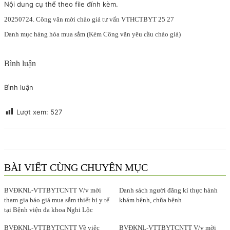
Nội dung cụ thể theo file đính kèm.
20250724. Công văn mời chào giá tư vấn VTHCTBYT 25 27
Danh mục hàng hóa mua sắm (Kèm Công văn yêu cầu chào giá)
Bình luận
Bình luận
Lượt xem:
527
BÀI VIẾT CÙNG CHUYÊN MỤC
BVĐKNL-VTTBYTCNTT V/v mời
Danh sách người đăng kí thực hành
tham gia báo giá mua sắm thiết bị y tế
khám bệnh, chữa bệnh
tại Bệnh viện đa khoa Nghi Lộc
BVĐKNL-VTTBYTCNTT Về việc
BVĐKNL-VTTBYTCNTT V/v mời