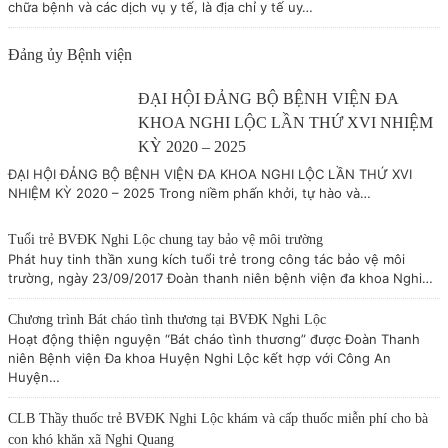
chữa bệnh và các dịch vụ y tế, là địa chỉ y tế uy…
Đảng ủy Bệnh viện
ĐẠI HỘI ĐẢNG BỘ BỆNH VIỆN ĐA
KHOA NGHI LỘC LẦN THỨ XVI NHIỆM
KỲ 2020 – 2025
ĐẠI HỘI ĐẢNG BỘ BỆNH VIỆN ĐA KHOA NGHI LỘC LẦN THỨ XVI
NHIỆM KỲ 2020 – 2025 Trong niềm phấn khởi, tự hào và…
Tuổi trẻ BVĐK Nghi Lộc chung tay bảo vệ môi trường
Phát huy tinh thần xung kích tuổi trẻ trong công tác bảo vệ môi
trường, ngày 23/09/2017 Đoàn thanh niên bệnh viện đa khoa Nghi…
Chương trình Bát cháo tình thương tại BVĐK Nghi Lộc
Hoạt động thiện nguyện “Bát cháo tình thương” được Đoàn Thanh
niên Bệnh viện Đa khoa Huyện Nghi Lộc kết hợp với Công An
Huyện…
CLB Thầy thuốc trẻ BVĐK Nghi Lộc khám và cấp thuốc miễn phí cho bà
con khó khăn xã Nghi Quang