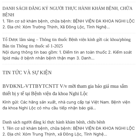
DANH SÁCH ĐĂNG KÝ NGƯỜI THỰC HÀNH KHÁM BỆNH, CHỮA
BỆNH
1. Tên cơ sở khám bệnh, chữa bệnh: BỆNH VIỆN ĐA KHOA NGHI LỘC
2. Địa chỉ: Xóm Trường Thịnh, Xã Đông Lộc, Tỉnh Nghệ…
Tổ Dược lâm sàng – Thông tin thuốc Bệnh viện kính gửi các khoa/phòng
Bản tin Thông tin thuốc số 1-2025
Nội dung thông tin bao gồm: 1. Điểm tin an toàn thuốc 2. Kiểm soát
lipid máu ở bệnh nhân bệnh thận mạn 3. Danh…
TIN TỨC VÀ SỰ KIỆN
BVĐKNL-VTTBYTCNTT V/v mời tham gia báo giá mua sắm
thiết bị y tế tại Bệnh viện đa khoa Nghi Lộc
Kính gửi: Các hãng sản xuất, nhà cung cấp tại Việt Nam. Bệnh viện
đa khoa Nghi Lộc có nhu cầu tiếp nhận báo giá…
Danh sách người đăng kí thực hành khám bệnh, chữa bệnh
1. Tên cơ sở khám bệnh, chữa bệnh: BỆNH VIỆN ĐA KHOA NGHI LỘC
2. Địa chỉ: Xóm Trung Thịnh, xã Đông Lộc, Tỉnh Nghệ…