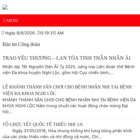
MENU
Ngày 8/8/2026. [10:19:31] AM
Bản tin Công đoàn
TRAO YÊU THƯƠNG – LAN TỎA TINH THẦN NHÂN ÁI
Nhân dịp Tết Nguyên Đán Ất Tỵ 2025, sáng nay Liên đoàn thể Bệnh
viện Đa khoa huyện Nghi Lộc, gồm Hội Cựu chiến binh,…
LỄ KHÁNH THÀNH SÂN CHƠI CHO BỆNH NHÂN NHI TẠI BỆNH
VIỆN ĐA KHOA NGHI LỘC
KHÁNH THÀNH SÂN CHƠI CHO BỆNH NHÂN NHI TẠI BỆNH VIỆN ĐA
KHOA NGHI LỘC Nằm trong chuỗi các hoạt động chào mừng Đại
hội…
TỔ CHỨC TẾT QUỐC TẾ THIẾU NHI 1/6
Ngày 31/05/2018, Hòa chung không khí tưng bừng phấn khởi
của các cháu thiếu niên và nhi đồng cả nước, Chi…