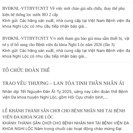
BVĐKNL-VTTBYTCNTT Về việc mời chào giá sửa chữa, thay thế phụ
kiện hệ thống lọc nước RO 2 cấp
Kính gửi: Các hãng sản xuất, nhà cung cấp tại Việt Nam Bệnh viện đa
khoa Nghi Lộc có nhu cầu tiếp nhận báo giá…
BVĐKNL-VTTBYTCNTT V/v mời tham gia báo giá mua sắm thiết bị, vật
tư y tế bổ sung cho Bệnh viện đa khoa Nghi Lộc năm 2026 (lần 3)
Kính gửi: Các hãng sản xuất, nhà cung cấp tại Việt Nam Bệnh viện đa
khoa Nghi Lộc có nhu cầu tiếp nhận báo giá…
TỔ CHỨC ĐOÀN THỂ
TRAO YÊU THƯƠNG – LAN TỎA TINH THẦN NHÂN ÁI
Nhân dịp Tết Nguyên Đán Ất Tỵ 2025, sáng nay Liên đoàn thể Bệnh
viện Đa khoa huyện Nghi Lộc, gồm Hội Cựu chiến binh,…
LỄ KHÁNH THÀNH SÂN CHƠI CHO BỆNH NHÂN NHI TẠI BỆNH
VIỆN ĐA KHOA NGHI LỘC
KHÁNH THÀNH SÂN CHƠI CHO BỆNH NHÂN NHI TẠI BỆNH VIỆN ĐA
KHOA NGHI LỘC Nằm trong chuỗi các hoạt động chào mừng Đại